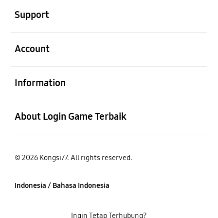
Support
Buka
Account
Buka
Information
Buka
About Login Game Terbaik
© 2026 Kongsi77. All rights reserved.
Indonesia / Bahasa Indonesia
Ingin Tetap Terhubung?