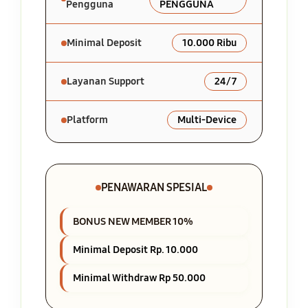
Pengguna
PENGGUNA
Minimal Deposit
10.000 Ribu
Layanan Support
24/7
Platform
Multi-Device
PENAWARAN SPESIAL
BONUS NEW MEMBER 10%
Minimal Deposit Rp. 10.000
Minimal Withdraw Rp 50.000