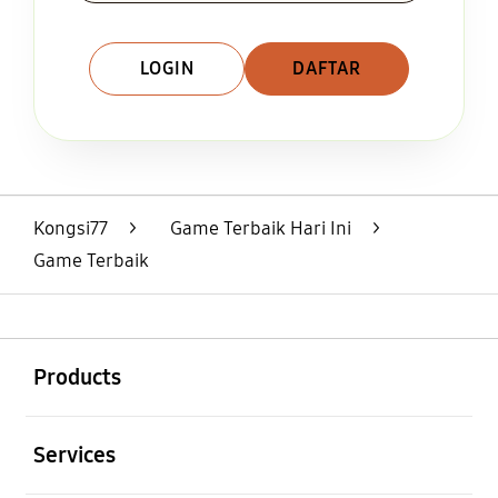
LOGIN
DAFTAR
Layer Popup Close
Kongsi77
>
Game Terbaik Hari Ini
>
Game Terbaik
Buka
Footer Navigation
Products
Buka
Services
Buka